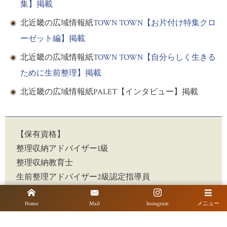
集】掲載
北近畿の広域情報紙
TOWN TOWN【お片付け特集クロ
ーゼット編】掲載
北近畿の広域情報紙
TOWN TOWN【自分らしく生きる
ために生前整理】掲載
北近畿の広域情報紙PALET【インタビュー】掲載
【保有資格】
整理収納アドバイザー1級
整理収納教育士
生前整理アドバイザー2級認定指導員
Fino社認定 おうちレッスンマスター
Home
Mail
Instagram
メニュー
EvernoteMaster（iOS）
PFU整理収納プレミアムパートナー